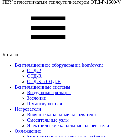
ПВУ c пластинчатым теплоутилизатором ОТД-P-1600-V
Каталог
Вентиляционное оборудование komfovent
ОТД-P
ОТД-R
ОТД-S и ОТД-E
Вентиляционные системы
Воздушные фильтры
Заслонки
Шумоглушители
Нагреватели
Водяные канальные нагреватели
Смесительные узлы
Электрические канальные нагреватели
Охлаждение
Компрессорно-конденсаторные блоки