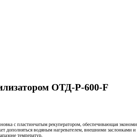
илизатором ОТД-P-600-F
новка с пластинчатым рекуператором, обеспечивающая экономи
жет дополняться водяным нагревателем, внешними заслонками и
апазоне температур.