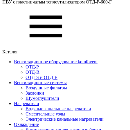
ПВУ c пластинчатым теплоутилизатором ОТД-P-600-F
Каталог
Вентиляционное оборудование komfovent
ОТД-P
ОТД-R
ОТД-S и ОТД-E
Вентиляционные системы
Воздушные фильтры
Заслонки
Шумоглушители
Нагреватели
Водяные канальные нагреватели
Смесительные узлы
Электрические канальные нагреватели
Охлаждение
Компрессорно-конденсаторные блоки