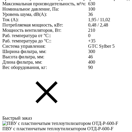
Максимальная производительность, м³/ч:
630
Номинальное давление, Па:
100
Уровень шума, dB(A):
36
Ток (А):
1,95 / 11,02
Потребляемая мощность, кВт:
0,48 / 2,48
Мощность вентиляторов, Вт:
210
Раб. температура от °С::
0
Раб. температура до °С::
+35
Система управления:
GTC Sylber 5
Ширина фильтра, мм:
300
Высота фильтра, мм:
46
Длина фильтра, мм:
400
Вес оборудования, кг:
90
Быстрый заказ
ПВУ c пластинчатым теплоутилизатором ОТД-P-600-F