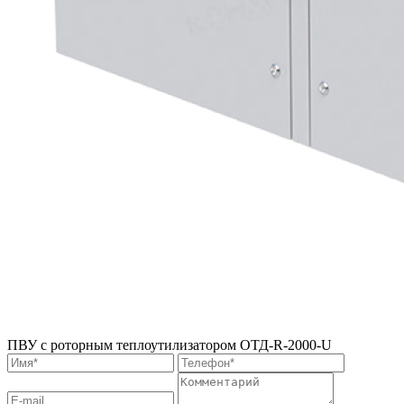
ПВУ c роторным теплоутилизатором ОТД-R-2000-U