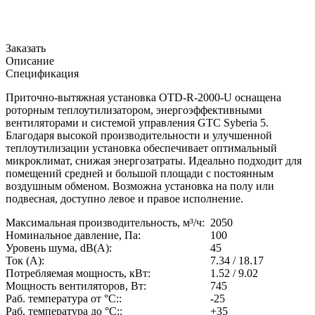
Заказать
Описание
Спецификация
Приточно-вытяжная установка OTD-R-2000-U оснащена
роторным теплоутилизатором, энергоэффективными
вентиляторами и системой управления GTC Syberia 5.
Благодаря высокой производительности и улучшенной
теплоутилизации установка обеспечивает оптимальный
микроклимат, снижая энергозатраты. Идеально подходит для
помещений средней и большой площади с постоянным
воздушным обменом. Возможна установка на полу или
подвесная, доступно левое и правое исполнение.
Максимальная производительность, м³/ч:
2050
Номинальное давление, Па:
100
Уровень шума, dB(A):
45
Ток (А):
7.34 / 18.17
Потребляемая мощность, кВт:
1.52 / 9.02
Мощность вентиляторов, Вт:
745
Раб. температура от °С::
-25
Раб. температура до °С::
+35