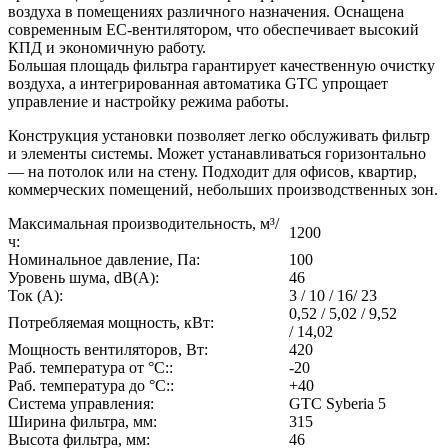
воздуха в помещениях различного назначения. Оснащена
современным EC-вентилятором, что обеспечивает высокий
КПД и экономичную работу.
Большая площадь фильтра гарантирует качественную очистку
воздуха, а интегрированная автоматика GTC упрощает
управление и настройку режима работы.
Конструкция установки позволяет легко обслуживать фильтр
и элементы системы. Может устанавливаться горизонтально
— на потолок или на стену. Подходит для офисов, квартир,
коммерческих помещений, небольших производственных зон.
Максимальная производительность, м³/
1200
ч:
Номинальное давление, Па:
100
Уровень шума, dB(A):
46
Ток (А):
3 / 10 / 16/ 23
0,52 / 5,02 / 9,52
Потребляемая мощность, кВт:
/ 14,02
Мощность вентиляторов, Вт:
420
Раб. температура от °С::
-20
Раб. температура до °С::
+40
Система управления:
GTC Syberia 5
Ширина фильтра, мм:
315
Высота фильтра, мм:
46